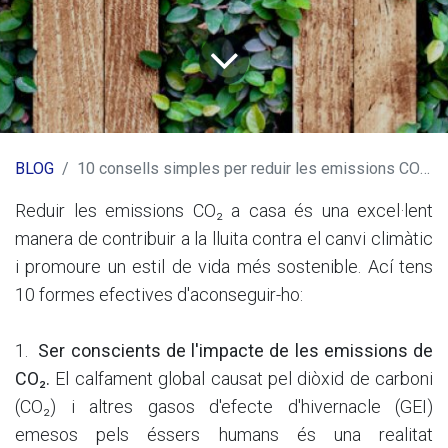
BLOG
10 consells simples per reduir les emissions CO₂ a casa
Reduir les emissions CO₂ a casa és una excel·lent
manera de contribuir a la lluita contra el canvi climàtic
i promoure un estil de vida més sostenible. Ací tens
10 formes efectives d'aconseguir-ho:
1.
Ser conscients de l'impacte de les emissions de
CO₂.
El calfament global causat pel diòxid de carboni
(CO₂) i altres gasos d'efecte d'hivernacle (GEI)
emesos pels éssers humans és una realitat