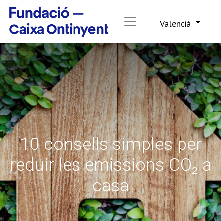
Valencià
10 consells simples per
reduir les emissions CO₂ a
casa